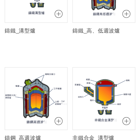
鑄鐵_溝型爐
鑄鐵_高、低週波爐
鑄鋼_高週波爐
非鐵合金_溝型爐