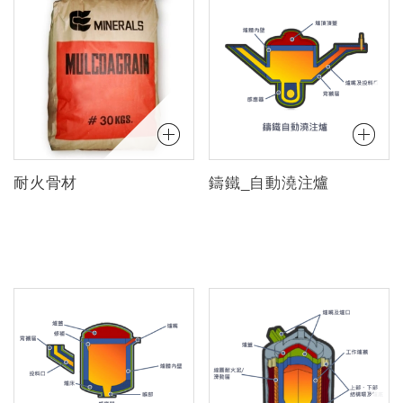
耐火骨材
鑄鐵_自動澆注爐