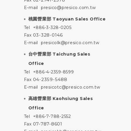
E-mail
presico@presico.com.tw
桃園營業部
Taoyuan Sales Office
Tel
+886-3-328-0205
03-328-0146
Fax
E-mail
presicolk@presico.com.tw
台中營業部
Taichung Sales
Office
Tel
+886-4-2359-8599
04-2359-5488
Fax
E-mail
presicotc@presico.com.tw
高雄營業部
Kaohsiung Sales
Office
Tel
+886-7-788-2552
07-787-8601
Fax