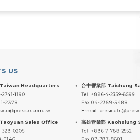
S US
Taiwan Headquarters
台中營業部
Taichung Sa
-2741-1190
Tel
+886-4-2359-8599
41-2378
04-2359-5488
Fax
sico@presico.com.tw
E-mail
presicotc@presi
Taoyuan Sales Office
高雄營業部
Kaohsiung S
-328-0205
Tel
+886-7-788-2552
8-0146
07-787-8601
Fax