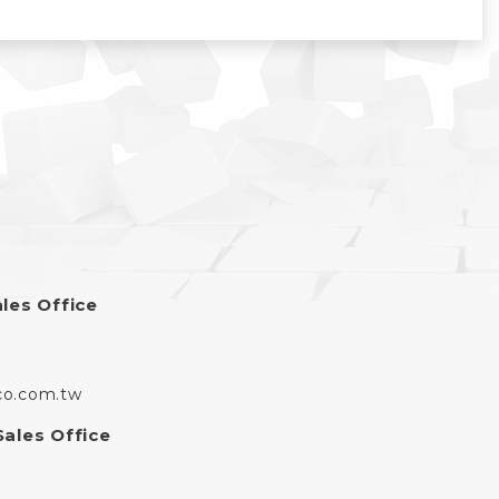
les Office
co.com.tw
ales Office