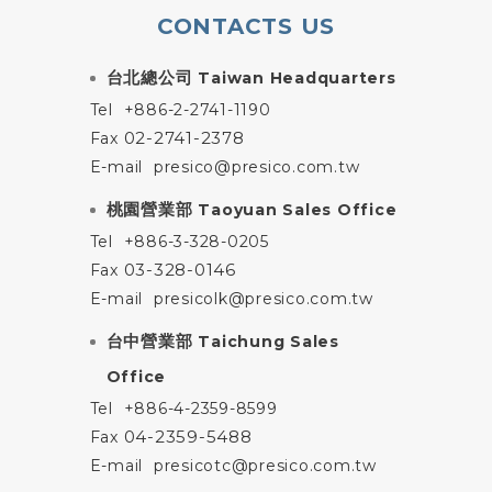
CONTACTS US
台北總公司
Taiwan Headquarters
Tel
+886-2-2741-1190
02-2741-2378
Fax
E-mail
presico@presico.com.tw
桃園營業部
Taoyuan Sales Office
Tel
+886-3-328-0205
03-328-0146
Fax
E-mail
presicolk@presico.com.tw
台中營業部
Taichung Sales
Office
Tel
+886-4-2359-8599
04-2359-5488
Fax
E-mail
presicotc@presico.com.tw