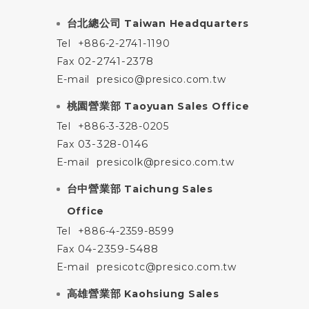
台北總公司
Taiwan Headquarters
Tel
+886-2-2741-1190
02-2741-2378
Fax
E-mail
presico@presico.com.tw
桃園營業部
Taoyuan Sales Office
Tel
+886-3-328-0205
03-328-0146
Fax
E-mail
presicolk@presico.com.tw
台中營業部
Taichung Sales
Office
Tel
+886-4-2359-8599
04-2359-5488
Fax
E-mail
presicotc@presico.com.tw
高雄營業部
Kaohsiung Sales