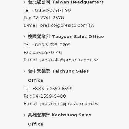
台北總公司
Taiwan Headquarters
Tel
+886-2-2741-1190
02-2741-2378
Fax
E-mail
presico@presico.com.tw
桃園營業部
Taoyuan Sales Office
Tel
+886-3-328-0205
03-328-0146
Fax
E-mail
presicolk@presico.com.tw
台中營業部
Taichung Sales
Office
Tel
+886-4-2359-8599
04-2359-5488
Fax
E-mail
presicotc@presico.com.tw
高雄營業部
Kaohsiung Sales
Office