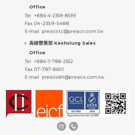
Office
Tel
+886-4-2359-8599
04-2359-5488
Fax
E-mail
presicotc@presico.com.tw
高雄營業部
Kaohsiung Sales
Office
Tel
+886-7-788-2552
07-787-8601
Fax
E-mail
presicokh@presico.com.tw