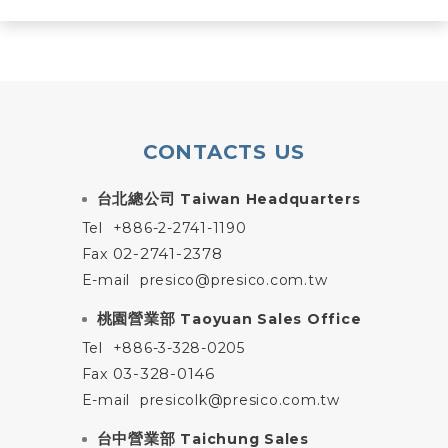
CONTACTS US
台北總公司
Taiwan Headquarters
Tel
+886-2-2741-1190
02-2741-2378
Fax
E-mail
presico@presico.com.tw
桃園營業部
Taoyuan Sales Office
Tel
+886-3-328-0205
03-328-0146
Fax
E-mail
presicolk@presico.com.tw
台中營業部
Taichung Sales